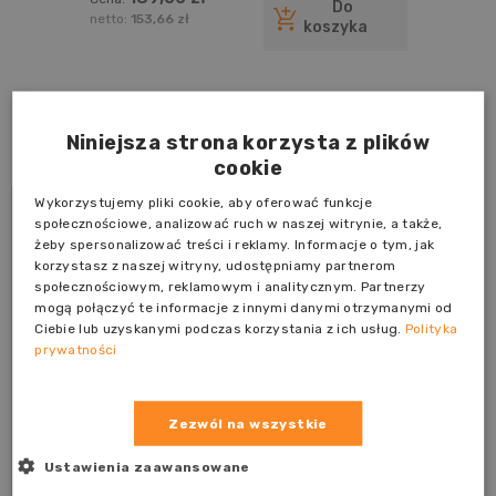
powierzchni drewnianych i
Do
drewnopochodnych, z wyłączniem
netto:
153,66 zł
koszyka
podłóg 5l
Blog
Niniejsza strona korzysta z plików
cookie
Wykorzystujemy pliki cookie, aby oferować funkcje
społecznościowe, analizować ruch w naszej witrynie, a także,
żeby spersonalizować treści i reklamy. Informacje o tym, jak
korzystasz z naszej witryny, udostępniamy partnerom
społecznościowym, reklamowym i analitycznym. Partnerzy
mogą połączyć te informacje z innymi danymi otrzymanymi od
Ciebie lub uzyskanymi podczas korzystania z ich usług.
Polityka
prywatności
Zezwól na wszystkie
Ustawienia zaawansowane