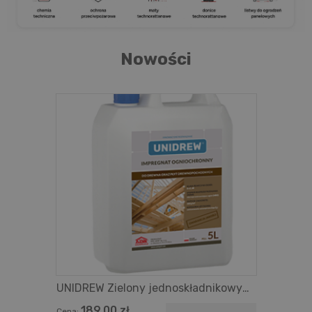
Nowości
UNIDREW Zielony jednoskładnikowy
impregnat ogniochronny do
189,00 zł
Cena: