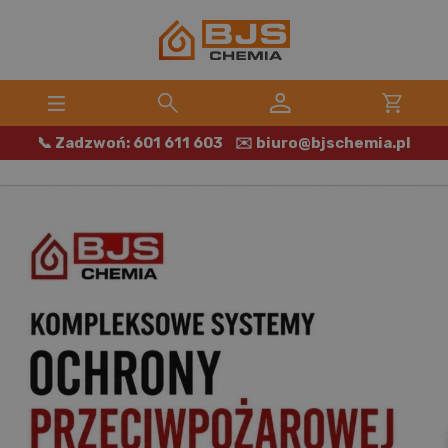
📞 Zadzwoń: 601 611 603
✉️ biuro@bjschemia.pl