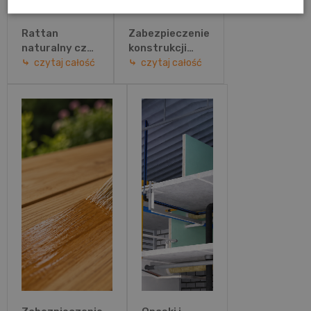
Rattan
Zabezpieczenie
naturalny czy
konstrukcji
technorattan?
stalowych
czytaj całość
czytaj całość
Porównanie
przed ogniem –
materiałów i
jakie
wybór
rozwiązanie
idealnych
wybrać?
mebli
ogrodowych