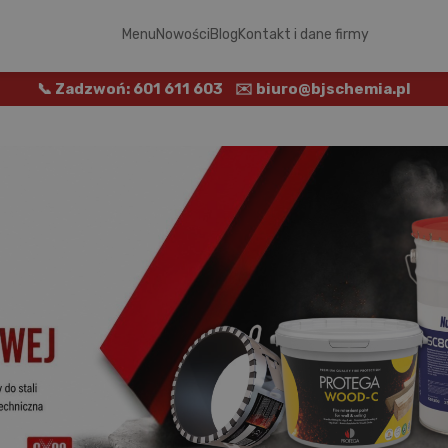
Menu
Nowości
Blog
Kontakt i dane firmy
📞 Zadzwoń: 601 611 603
✉️ biuro@bjschemia.pl