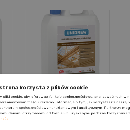
 strona korzysta z plików cookie
owy
UNIDREW Bezbarwny
jednoskładnikowy impregnat
 pliki cookie, aby oferować funkcje społecznościowe, analizować ruch w na
179,00 zł
ogniochronny do powierzchni
Cena:
personalizować treści i reklamy. Informacje o tym, jak korzystasz z naszej 
Do
em
drewnianych i drewnopochodnych, z
netto:
145,53 zł
partnerom społecznościowym, reklamowym i analitycznym. Partnerzy mog
a
koszyka
wyłączniem podłóg 5l
nnymi danymi otrzymanymi od Ciebie lub uzyskanymi podczas korzystania z 
tności