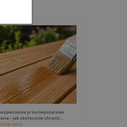
bezpieczenie przeciwpożarowe
wna – jak skutecznie chronić
ewno przed ogniem?
czytaj całość