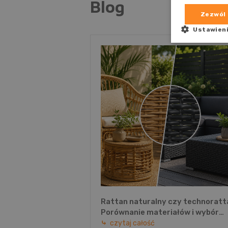
Blog
Zezwól 
Ustawien
Rattan naturalny czy technoratt
Porównanie materiałów i wybór
idealnych mebli ogrodowych
czytaj całość