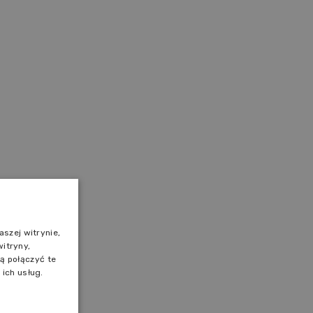
szej witrynie,
witryny,
ą połączyć te
ich usług.