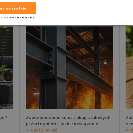
na wszystkie
ia zaawansowane
an?
Zabezpieczenie konstrukcji stalowych
Za
przed ogniem – jakie rozwiązanie
dre
wybrać?
dr
czytaj całość