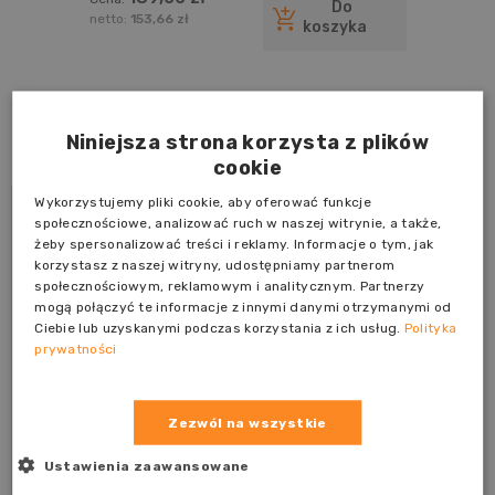
powierzchni drewnianych i
Do
drewnopochodnych, z wyłączniem
netto:
153,66 zł
koszyka
podłóg 5l
Blog
Niniejsza strona korzysta z plików
cookie
Wykorzystujemy pliki cookie, aby oferować funkcje
społecznościowe, analizować ruch w naszej witrynie, a także,
żeby spersonalizować treści i reklamy. Informacje o tym, jak
korzystasz z naszej witryny, udostępniamy partnerom
społecznościowym, reklamowym i analitycznym. Partnerzy
mogą połączyć te informacje z innymi danymi otrzymanymi od
Ciebie lub uzyskanymi podczas korzystania z ich usług.
Polityka
prywatności
Zezwól na wszystkie
Ustawienia zaawansowane