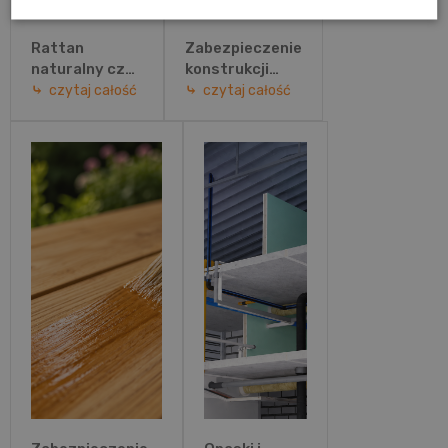
Rattan
Zabezpieczenie
naturalny czy
konstrukcji
technorattan?
stalowych
czytaj całość
czytaj całość
Porównanie
przed ogniem –
materiałów i
jakie
wybór
rozwiązanie
idealnych
wybrać?
mebli
ogrodowych