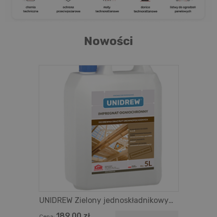
Nowości
UNIDREW Zielony jednoskładnikowy
impregnat ogniochronny do
189,00 zł
Cena: