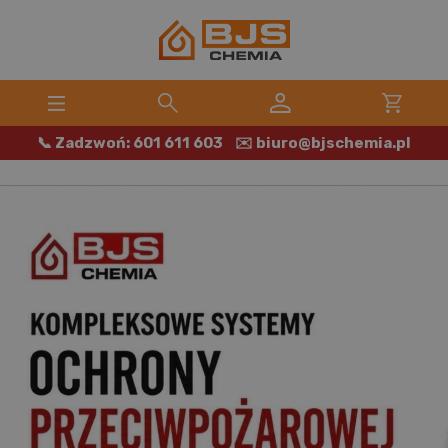
📞 Zadzwoń: 601 611 603
✉️ biuro@bjschemia.pl