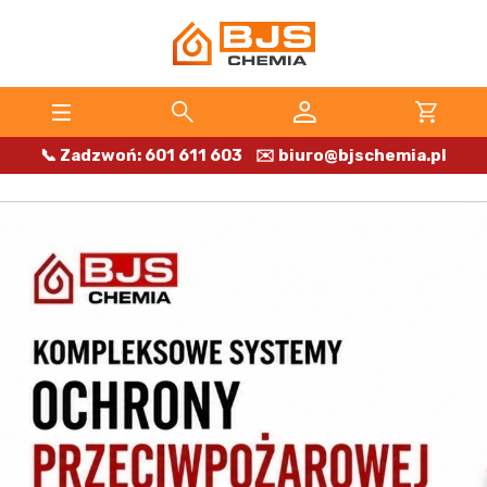
📞 Zadzwoń: 601 611 603
✉️ biuro@bjschemia.pl