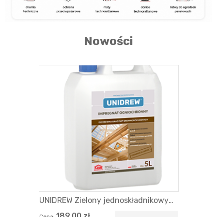
Nowości
UNIDREW Zielony jednoskładnikowy
impregnat ogniochronny do
189,00 zł
Cena: