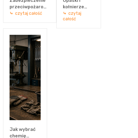
Zabezpieczenie
Opaski i
przeciwpożarowe
kołnierze
drewna – jak
ogniochronne
czytaj całość
czytaj
całość
skutecznie
– jak
chronić drewno
zabezpieczyć
przed ogniem?
przejścia
instalacyjne?
Jak wybrać
chemię