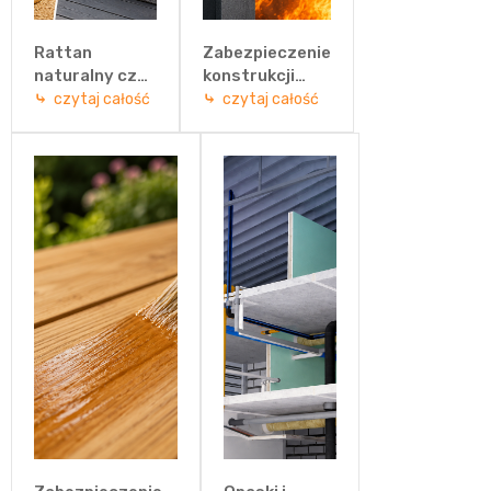
Rattan
Zabezpieczenie
naturalny czy
konstrukcji
technorattan?
stalowych
czytaj całość
czytaj całość
Porównanie
przed ogniem –
materiałów i
jakie
wybór
rozwiązanie
idealnych
wybrać?
mebli
ogrodowych