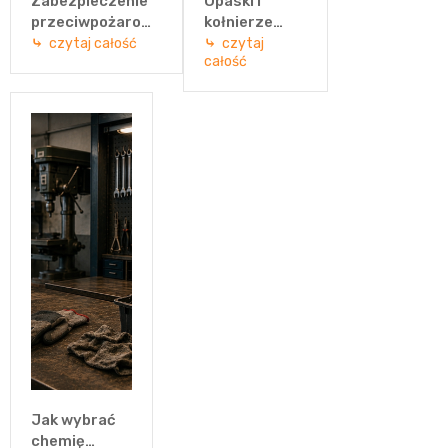
Zabezpieczenie
Opaski i
przeciwpożarowe
kołnierze
drewna – jak
ogniochronne
czytaj całość
czytaj
całość
skutecznie
– jak
chronić drewno
zabezpieczyć
przed ogniem?
przejścia
instalacyjne?
Jak wybrać
chemię