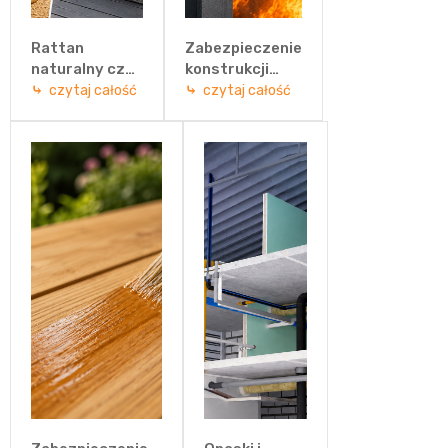
Rattan
Zabezpieczenie
naturalny czy
konstrukcji
technorattan?
stalowych
czytaj całość
czytaj całość
Porównanie
przed ogniem –
materiałów i
jakie
wybór
rozwiązanie
idealnych
wybrać?
mebli
ogrodowych