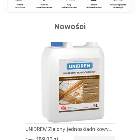
Nowości
UNIDREW Zielony jednoskładnikowy
impregnat ogniochronny do
189,00 zł
Cena: