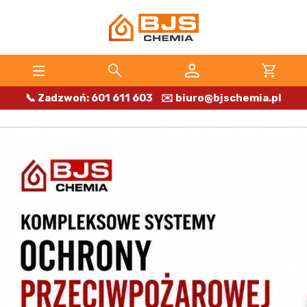
📞 Zadzwoń: 601 611 603
✉️ biuro@bjschemia.pl