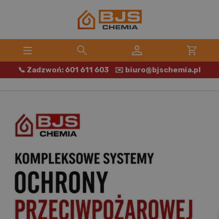
📞 Zadzwoń: 601 611 603
✉️ biuro@bjschemia.pl