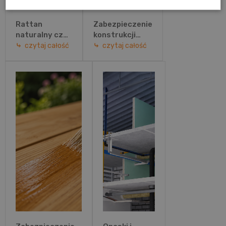
Rattan
Zabezpieczenie
naturalny czy
konstrukcji
technorattan?
stalowych
czytaj całość
czytaj całość
Porównanie
przed ogniem –
materiałów i
jakie
wybór
rozwiązanie
idealnych
wybrać?
mebli
ogrodowych