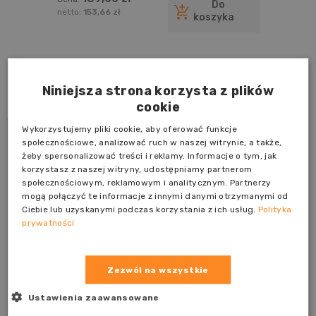
powierzchni drewnianych i
Do
drewnopochodnych, z wyłączniem
netto:
153,66 zł
koszyka
podłóg 5l
Blog
Niniejsza strona korzysta z plików
cookie
Wykorzystujemy pliki cookie, aby oferować funkcje
społecznościowe, analizować ruch w naszej witrynie, a także,
żeby spersonalizować treści i reklamy. Informacje o tym, jak
korzystasz z naszej witryny, udostępniamy partnerom
społecznościowym, reklamowym i analitycznym. Partnerzy
mogą połączyć te informacje z innymi danymi otrzymanymi od
Ciebie lub uzyskanymi podczas korzystania z ich usług.
Polityka
prywatności
Zezwól na wszystkie
Ustawienia zaawansowane