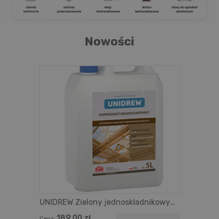
Nowości
UNIDREW Zielony jednoskładnikowy
impregnat ogniochronny do
189,00 zł
Cena: