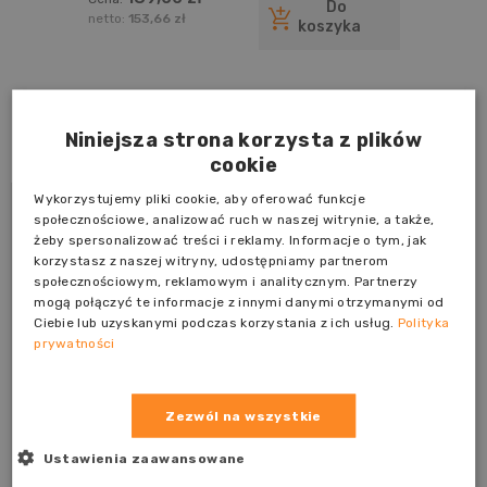
powierzchni drewnianych i
Do
drewnopochodnych, z wyłączniem
netto:
153,66 zł
koszyka
podłóg 5l
Blog
Niniejsza strona korzysta z plików
cookie
Wykorzystujemy pliki cookie, aby oferować funkcje
społecznościowe, analizować ruch w naszej witrynie, a także,
żeby spersonalizować treści i reklamy. Informacje o tym, jak
korzystasz z naszej witryny, udostępniamy partnerom
społecznościowym, reklamowym i analitycznym. Partnerzy
mogą połączyć te informacje z innymi danymi otrzymanymi od
Ciebie lub uzyskanymi podczas korzystania z ich usług.
Polityka
prywatności
Zezwól na wszystkie
Ustawienia zaawansowane