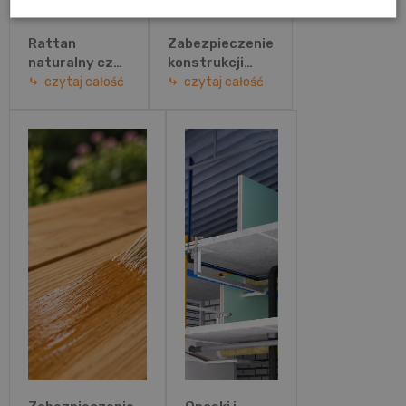
Rattan
Zabezpieczenie
naturalny czy
konstrukcji
technorattan?
stalowych
czytaj całość
czytaj całość
Porównanie
przed ogniem –
materiałów i
jakie
wybór
rozwiązanie
idealnych
wybrać?
mebli
ogrodowych