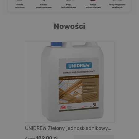
Nowości
UNIDREW Zielony jednoskładnikowy
impregnat ogniochronny do
189,00 zł
Cena: